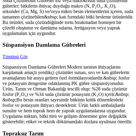
Suda Çözünebilir Gübreler toz veya mikrokristal suda çözünebilir
gübreler; bitkilerin ihtiyaç duyduğu makro (N, P₂O₅, K₂O),
sekonder (Ca, Mg, S) ve/veya mikro besin elementlerini içeren, suda
tamamen çözünebilen&nbsp; katı formdaki bitki besleme ürünleridir.
Bu ürünler, suda çözündüğünde tortu bırakmadan homojen bir
çözelti oluşturur ve damlama sulama, fertigasyon veya yaprak
uygulamaları için uygundur.
Süspansiyon Damlama Gübreleri
Tümünü Gör
Süspansiyon Damlama Gübreleri Modern tarımın ihtiyaçlarını
karşılamak amaçlı yenilikçi çözümler sunan, sıvı ve katı gübrelerin
avantajlarını bir araya getiren özel formülasyonlardır.&nbsp; fosfor
ve potasyum dengesine odaklanmış PK gübre süspansiyonudur.
Ürün, Tarım ve Orman Bakanlığı tescilli olup; %28 suda çözünür
fosfor (P₂O₅) ve %34 suda çözünür potasyum (K₂O) içerir.&nbsp;
&nbsp;Bu besin oranları sayesinde bitkinin kritik dönemlerdeki
fosfor ve potasyum ihtiyacı desteklenir. Ürün farklı ambalajlarda
sunulur ve hem toprak hem de yaprak uygulamalarına uygundur.
Uygulama miktarı, bitki türü ve gelişim dönemine göre değişiklik
gösterebilir; etiket ve teknik dökümandaki dozlara uyulması önerilir.
Topraksız Tarım