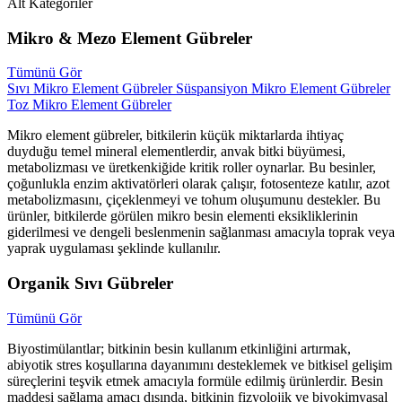
Alt Kategoriler
Mikro & Mezo Element Gübreler
Tümünü Gör
Sıvı Mikro Element Gübreler
Süspansiyon Mikro Element Gübreler
Toz Mikro Element Gübreler
Mikro element gübreler, bitkilerin küçük miktarlarda ihtiyaç
duyduğu temel mineral elementlerdir, anvak bitki büyümesi,
metabolizması ve üretkenkiğide kritik roller oynarlar. Bu besinler,
çoğunlukla enzim aktivatörleri olarak çalışır, fotosenteze katılır, azot
metabolizmasını, çiçeklenmeyi ve tohum oluşumunu destekler. Bu
ürünler, bitkilerde görülen mikro besin elementi eksikliklerinin
giderilmesi ve dengeli beslenmenin sağlanması amacıyla toprak veya
yaprak uygulaması şeklinde kullanılır.
Organik Sıvı Gübreler
Tümünü Gör
Biyostimülantlar; bitkinin besin kullanım etkinliğini artırmak,
abiyotik stres koşullarına dayanımını desteklemek ve bitkisel gelişim
süreçlerini teşvik etmek amacıyla formüle edilmiş ürünlerdir. Besin
maddesi sağlama amacı dışında, bitkinin fizyolojik ve biyokimyasal