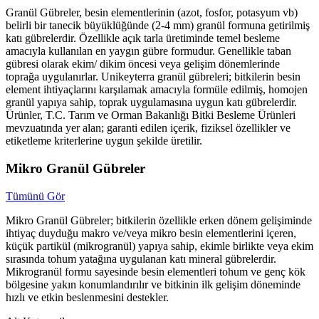
Granül Gübreler, besin elementlerinin (azot, fosfor, potasyum vb)
belirli bir tanecik büyüklüğünde (2-4 mm) granül formuna getirilmiş
katı gübrelerdir. Özellikle açık tarla üretiminde temel besleme
amacıyla kullanılan en yaygın gübre formudur. Genellikle taban
gübresi olarak ekim/ dikim öncesi veya gelişim dönemlerinde
toprağa uygulanırlar. Unikeyterra granül gübreleri; bitkilerin besin
element ihtiyaçlarını karşılamak amacıyla formüle edilmiş, homojen
granül yapıya sahip, toprak uygulamasına uygun katı gübrelerdir.
Ürünler, T.C. Tarım ve Orman Bakanlığı Bitki Besleme Ürünleri
mevzuatında yer alan; garanti edilen içerik, fiziksel özellikler ve
etiketleme kriterlerine uygun şekilde üretilir.
Mikro Granül Gübreler
Tümünü Gör
Mikro Granül Gübreler; bitkilerin özellikle erken dönem gelişiminde
ihtiyaç duyduğu makro ve/veya mikro besin elementlerini içeren,
küçük partikül (mikrogranül) yapıya sahip, ekimle birlikte veya ekim
sırasında tohum yatağına uygulanan katı mineral gübrelerdir.
Mikrogranül formu sayesinde besin elementleri tohum ve genç kök
bölgesine yakın konumlandırılır ve bitkinin ilk gelişim döneminde
hızlı ve etkin beslenmesini destekler.