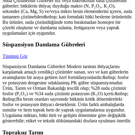
Suda Çözünebilir Gübreler toz veya mikrokristal suda çözünebilir
gübreler; bitkilerin ihtiyaç duyduğu makro (N, P₂O₅, K₂O),
sekonder (Ca, Mg, S) ve/veya mikro besin elementlerini içeren, suda
tamamen çözünebilen&nbsp; katı formdaki bitki besleme ürünleridir.
Bu ürünler, suda çözündüğünde tortu bırakmadan homojen bir
çözelti oluşturur ve damlama sulama, fertigasyon veya yaprak
uygulamaları için uygundur.
Süspansiyon Damlama Gübreleri
Tümünü Gör
Süspansiyon Damlama Gübreleri Modern tarımın ihtiyaçlarını
karşılamak amaçlı yenilikçi çözümler sunan, sıvı ve katı gübrelerin
avantajlarını bir araya getiren özel formülasyonlardır.&nbsp; fosfor
ve potasyum dengesine odaklanmış PK gübre süspansiyonudur.
Ürün, Tarım ve Orman Bakanlığı tescilli olup; %28 suda çözünür
fosfor (P₂O₅) ve %34 suda çözünür potasyum (K₂O) içerir.&nbsp;
&nbsp;Bu besin oranları sayesinde bitkinin kritik dönemlerdeki
fosfor ve potasyum ihtiyacı desteklenir. Ürün farklı ambalajlarda
sunulur ve hem toprak hem de yaprak uygulamalarına uygundur.
Uygulama miktarı, bitki türü ve gelişim dönemine göre değişiklik
gösterebilir; etiket ve teknik dökümandaki dozlara uyulması önerilir.
Topraksız Tarım