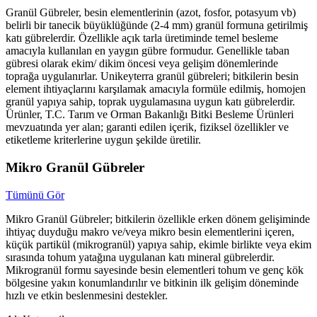
Granül Gübreler, besin elementlerinin (azot, fosfor, potasyum vb)
belirli bir tanecik büyüklüğünde (2-4 mm) granül formuna getirilmiş
katı gübrelerdir. Özellikle açık tarla üretiminde temel besleme
amacıyla kullanılan en yaygın gübre formudur. Genellikle taban
gübresi olarak ekim/ dikim öncesi veya gelişim dönemlerinde
toprağa uygulanırlar. Unikeyterra granül gübreleri; bitkilerin besin
element ihtiyaçlarını karşılamak amacıyla formüle edilmiş, homojen
granül yapıya sahip, toprak uygulamasına uygun katı gübrelerdir.
Ürünler, T.C. Tarım ve Orman Bakanlığı Bitki Besleme Ürünleri
mevzuatında yer alan; garanti edilen içerik, fiziksel özellikler ve
etiketleme kriterlerine uygun şekilde üretilir.
Mikro Granül Gübreler
Tümünü Gör
Mikro Granül Gübreler; bitkilerin özellikle erken dönem gelişiminde
ihtiyaç duyduğu makro ve/veya mikro besin elementlerini içeren,
küçük partikül (mikrogranül) yapıya sahip, ekimle birlikte veya ekim
sırasında tohum yatağına uygulanan katı mineral gübrelerdir.
Mikrogranül formu sayesinde besin elementleri tohum ve genç kök
bölgesine yakın konumlandırılır ve bitkinin ilk gelişim döneminde
hızlı ve etkin beslenmesini destekler.