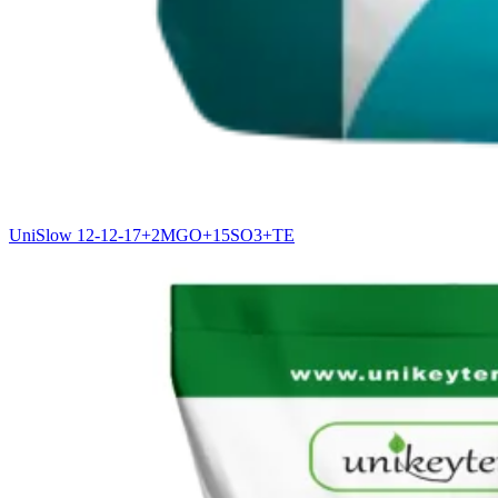
UniSlow 12-12-17+2MGO+15SO3+TE