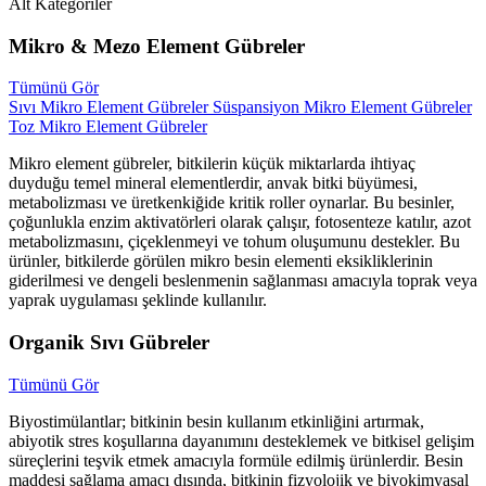
Alt Kategoriler
Mikro & Mezo Element Gübreler
Tümünü Gör
Sıvı Mikro Element Gübreler
Süspansiyon Mikro Element Gübreler
Toz Mikro Element Gübreler
Mikro element gübreler, bitkilerin küçük miktarlarda ihtiyaç
duyduğu temel mineral elementlerdir, anvak bitki büyümesi,
metabolizması ve üretkenkiğide kritik roller oynarlar. Bu besinler,
çoğunlukla enzim aktivatörleri olarak çalışır, fotosenteze katılır, azot
metabolizmasını, çiçeklenmeyi ve tohum oluşumunu destekler. Bu
ürünler, bitkilerde görülen mikro besin elementi eksikliklerinin
giderilmesi ve dengeli beslenmenin sağlanması amacıyla toprak veya
yaprak uygulaması şeklinde kullanılır.
Organik Sıvı Gübreler
Tümünü Gör
Biyostimülantlar; bitkinin besin kullanım etkinliğini artırmak,
abiyotik stres koşullarına dayanımını desteklemek ve bitkisel gelişim
süreçlerini teşvik etmek amacıyla formüle edilmiş ürünlerdir. Besin
maddesi sağlama amacı dışında, bitkinin fizyolojik ve biyokimyasal