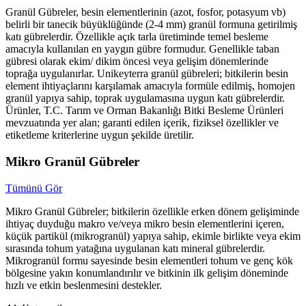
Granül Gübreler, besin elementlerinin (azot, fosfor, potasyum vb)
belirli bir tanecik büyüklüğünde (2-4 mm) granül formuna getirilmiş
katı gübrelerdir. Özellikle açık tarla üretiminde temel besleme
amacıyla kullanılan en yaygın gübre formudur. Genellikle taban
gübresi olarak ekim/ dikim öncesi veya gelişim dönemlerinde
toprağa uygulanırlar. Unikeyterra granül gübreleri; bitkilerin besin
element ihtiyaçlarını karşılamak amacıyla formüle edilmiş, homojen
granül yapıya sahip, toprak uygulamasına uygun katı gübrelerdir.
Ürünler, T.C. Tarım ve Orman Bakanlığı Bitki Besleme Ürünleri
mevzuatında yer alan; garanti edilen içerik, fiziksel özellikler ve
etiketleme kriterlerine uygun şekilde üretilir.
Mikro Granül Gübreler
Tümünü Gör
Mikro Granül Gübreler; bitkilerin özellikle erken dönem gelişiminde
ihtiyaç duyduğu makro ve/veya mikro besin elementlerini içeren,
küçük partikül (mikrogranül) yapıya sahip, ekimle birlikte veya ekim
sırasında tohum yatağına uygulanan katı mineral gübrelerdir.
Mikrogranül formu sayesinde besin elementleri tohum ve genç kök
bölgesine yakın konumlandırılır ve bitkinin ilk gelişim döneminde
hızlı ve etkin beslenmesini destekler.