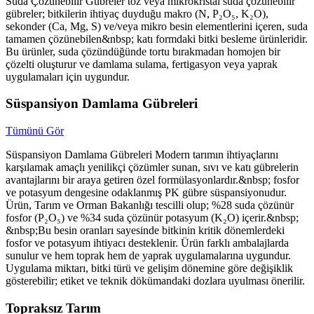
Suda Çözünebilir Gübreler toz veya mikrokristal suda çözünebilir
gübreler; bitkilerin ihtiyaç duyduğu makro (N, P₂O₅, K₂O),
sekonder (Ca, Mg, S) ve/veya mikro besin elementlerini içeren, suda
tamamen çözünebilen&nbsp; katı formdaki bitki besleme ürünleridir.
Bu ürünler, suda çözündüğünde tortu bırakmadan homojen bir
çözelti oluşturur ve damlama sulama, fertigasyon veya yaprak
uygulamaları için uygundur.
Süspansiyon Damlama Gübreleri
Tümünü Gör
Süspansiyon Damlama Gübreleri Modern tarımın ihtiyaçlarını
karşılamak amaçlı yenilikçi çözümler sunan, sıvı ve katı gübrelerin
avantajlarını bir araya getiren özel formülasyonlardır.&nbsp; fosfor
ve potasyum dengesine odaklanmış PK gübre süspansiyonudur.
Ürün, Tarım ve Orman Bakanlığı tescilli olup; %28 suda çözünür
fosfor (P₂O₅) ve %34 suda çözünür potasyum (K₂O) içerir.&nbsp;
&nbsp;Bu besin oranları sayesinde bitkinin kritik dönemlerdeki
fosfor ve potasyum ihtiyacı desteklenir. Ürün farklı ambalajlarda
sunulur ve hem toprak hem de yaprak uygulamalarına uygundur.
Uygulama miktarı, bitki türü ve gelişim dönemine göre değişiklik
gösterebilir; etiket ve teknik dökümandaki dozlara uyulması önerilir.
Topraksız Tarım