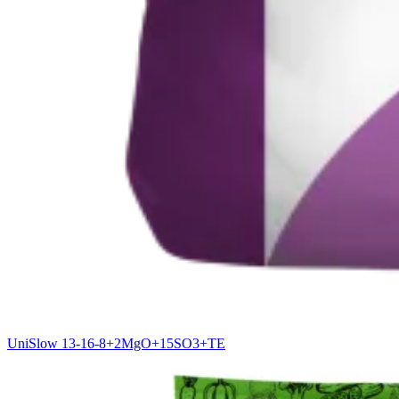
UniSlow 13-16-8+2MgO+15SO3+TE