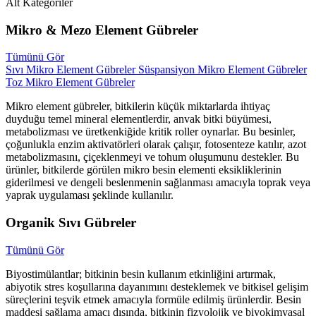
Alt Kategoriler
Mikro & Mezo Element Gübreler
Tümünü Gör
Sıvı Mikro Element Gübreler
Süspansiyon Mikro Element Gübreler
Toz Mikro Element Gübreler
Mikro element gübreler, bitkilerin küçük miktarlarda ihtiyaç
duyduğu temel mineral elementlerdir, anvak bitki büyümesi,
metabolizması ve üretkenkiğide kritik roller oynarlar. Bu besinler,
çoğunlukla enzim aktivatörleri olarak çalışır, fotosenteze katılır, azot
metabolizmasını, çiçeklenmeyi ve tohum oluşumunu destekler. Bu
ürünler, bitkilerde görülen mikro besin elementi eksikliklerinin
giderilmesi ve dengeli beslenmenin sağlanması amacıyla toprak veya
yaprak uygulaması şeklinde kullanılır.
Organik Sıvı Gübreler
Tümünü Gör
Biyostimülantlar; bitkinin besin kullanım etkinliğini artırmak,
abiyotik stres koşullarına dayanımını desteklemek ve bitkisel gelişim
süreçlerini teşvik etmek amacıyla formüle edilmiş ürünlerdir. Besin
maddesi sağlama amacı dışında, bitkinin fizyolojik ve biyokimyasal