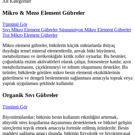
Alt Kategoriler
Mikro & Mezo Element Gübreler
Tümünü Gör
Sıvı Mikro Element Gübreler
Süspansiyon Mikro Element Gübreler
Toz Mikro Element Gübreler
Mikro element gübreler, bitkilerin küçük miktarlarda ihtiyaç
duyduğu temel mineral elementlerdir, anvak bitki büyümesi,
metabolizması ve üretkenkiğide kritik roller oynarlar. Bu besinler,
çoğunlukla enzim aktivatörleri olarak çalışır, fotosenteze katılır, azot
metabolizmasını, çiçeklenmeyi ve tohum oluşumunu destekler. Bu
ürünler, bitkilerde görülen mikro besin elementi eksikliklerinin
giderilmesi ve dengeli beslenmenin sağlanması amacıyla toprak veya
yaprak uygulaması şeklinde kullanılır.
Organik Sıvı Gübreler
Tümünü Gör
Biyostimülantlar; bitkinin besin kullanım etkinliğini artırmak,
abiyotik stres koşullarına dayanımını desteklemek ve bitkisel gelişim
süreçlerini teşvik etmek amacıyla formüle edilmiş ürünlerdir. Besin
maddesi sağlama amacı dışında, bitkinin fizyolojik ve biyokimyasal