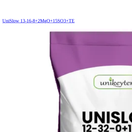
UniSlow 13-16-8+2MgO+15SO3+TE