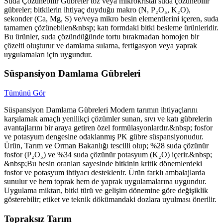
Suda Çözünebilir Gübreler toz veya mikrokristal suda çözünebilir
gübreler; bitkilerin ihtiyaç duyduğu makro (N, P₂O₅, K₂O),
sekonder (Ca, Mg, S) ve/veya mikro besin elementlerini içeren, suda
tamamen çözünebilen&nbsp; katı formdaki bitki besleme ürünleridir.
Bu ürünler, suda çözündüğünde tortu bırakmadan homojen bir
çözelti oluşturur ve damlama sulama, fertigasyon veya yaprak
uygulamaları için uygundur.
Süspansiyon Damlama Gübreleri
Tümünü Gör
Süspansiyon Damlama Gübreleri Modern tarımın ihtiyaçlarını
karşılamak amaçlı yenilikçi çözümler sunan, sıvı ve katı gübrelerin
avantajlarını bir araya getiren özel formülasyonlardır.&nbsp; fosfor
ve potasyum dengesine odaklanmış PK gübre süspansiyonudur.
Ürün, Tarım ve Orman Bakanlığı tescilli olup; %28 suda çözünür
fosfor (P₂O₅) ve %34 suda çözünür potasyum (K₂O) içerir.&nbsp;
&nbsp;Bu besin oranları sayesinde bitkinin kritik dönemlerdeki
fosfor ve potasyum ihtiyacı desteklenir. Ürün farklı ambalajlarda
sunulur ve hem toprak hem de yaprak uygulamalarına uygundur.
Uygulama miktarı, bitki türü ve gelişim dönemine göre değişiklik
gösterebilir; etiket ve teknik dökümandaki dozlara uyulması önerilir.
Topraksız Tarım