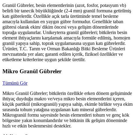
Granül Gübreler, besin elementlerinin (azot, fosfor, potasyum vb)
belirli bir tanecik büyüklüğünde (2-4 mm) granül formuna getirilmiş
katı gübrelerdir. Özellikle açık tarla üretiminde temel besleme
amacıyla kullanılan en yaygın gübre formudur. Genellikle taban
gübresi olarak ekim/ dikim öncesi veya gelişim dönemlerinde
toprağa uygulanırlar. Unikeyterra granül gübreleri; bitkilerin besin
element ihtiyaçlarını karşılamak amacıyla formüle edilmiş, homojen
granül yapıya sahip, toprak uygulamasına uygun katı gübrelerdir.
Ürünler, T.C. Tarım ve Orman Bakanlığı Bitki Besleme Ürünleri
mevzuatında yer alan; garanti edilen içerik, fiziksel özellikler ve
etiketleme kriterlerine uygun şekilde üretilir.
Mikro Granül Gübreler
Tümünü Gör
Mikro Granül Gübreler; bitkilerin özellikle erken dönem gelişiminde
ihtiyaç duyduğu makro ve/veya mikro besin elementlerini içeren,
küçük partikül (mikrogranül) yapıya sahip, ekimle birlikte veya ekim
sırasında tohum yatağına uygulanan katı mineral gübrelerdir.
Mikrogranül formu sayesinde besin elementleri tohum ve genç kök
bölgesine yakın konumlandırılır ve bitkinin ilk gelişim döneminde
hızlı ve etkin beslenmesini destekler.