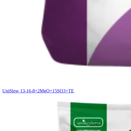
UniSlow 13-16-8+2MgO+15SO3+TE