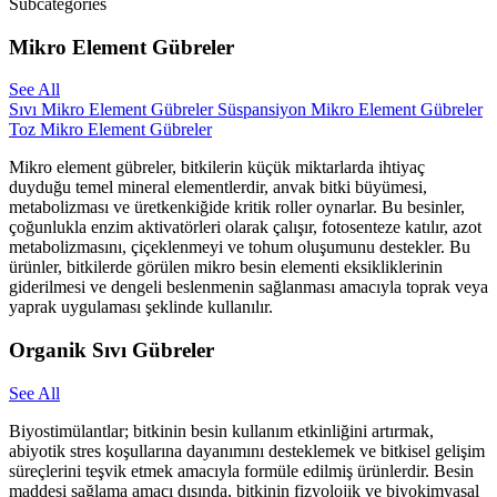
Subcategories
Mikro Element Gübreler
See All
Sıvı Mikro Element Gübreler
Süspansiyon Mikro Element Gübreler
Toz Mikro Element Gübreler
Mikro element gübreler, bitkilerin küçük miktarlarda ihtiyaç
duyduğu temel mineral elementlerdir, anvak bitki büyümesi,
metabolizması ve üretkenkiğide kritik roller oynarlar. Bu besinler,
çoğunlukla enzim aktivatörleri olarak çalışır, fotosenteze katılır, azot
metabolizmasını, çiçeklenmeyi ve tohum oluşumunu destekler. Bu
ürünler, bitkilerde görülen mikro besin elementi eksikliklerinin
giderilmesi ve dengeli beslenmenin sağlanması amacıyla toprak veya
yaprak uygulaması şeklinde kullanılır.
Organik Sıvı Gübreler
See All
Biyostimülantlar; bitkinin besin kullanım etkinliğini artırmak,
abiyotik stres koşullarına dayanımını desteklemek ve bitkisel gelişim
süreçlerini teşvik etmek amacıyla formüle edilmiş ürünlerdir. Besin
maddesi sağlama amacı dışında, bitkinin fizyolojik ve biyokimyasal