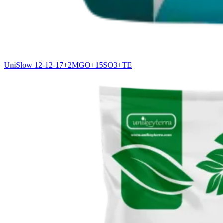
UniSlow 12-12-17+2MGO+15SO3+TE