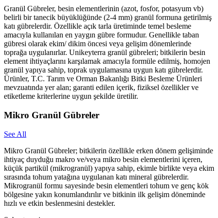
Granül Gübreler, besin elementlerinin (azot, fosfor, potasyum vb)
belirli bir tanecik büyüklüğünde (2-4 mm) granül formuna getirilmiş
katı gübrelerdir. Özellikle açık tarla üretiminde temel besleme
amacıyla kullanılan en yaygın gübre formudur. Genellikle taban
gübresi olarak ekim/ dikim öncesi veya gelişim dönemlerinde
toprağa uygulanırlar. Unikeyterra granül gübreleri; bitkilerin besin
element ihtiyaçlarını karşılamak amacıyla formüle edilmiş, homojen
granül yapıya sahip, toprak uygulamasına uygun katı gübrelerdir.
Ürünler, T.C. Tarım ve Orman Bakanlığı Bitki Besleme Ürünleri
mevzuatında yer alan; garanti edilen içerik, fiziksel özellikler ve
etiketleme kriterlerine uygun şekilde üretilir.
Mikro Granül Gübreler
See All
Mikro Granül Gübreler; bitkilerin özellikle erken dönem gelişiminde
ihtiyaç duyduğu makro ve/veya mikro besin elementlerini içeren,
küçük partikül (mikrogranül) yapıya sahip, ekimle birlikte veya ekim
sırasında tohum yatağına uygulanan katı mineral gübrelerdir.
Mikrogranül formu sayesinde besin elementleri tohum ve genç kök
bölgesine yakın konumlandırılır ve bitkinin ilk gelişim döneminde
hızlı ve etkin beslenmesini destekler.