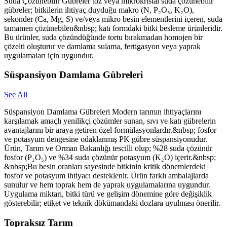
Suda Çözünebilir Gübreler toz veya mikrokristal suda çözünebilir
gübreler; bitkilerin ihtiyaç duyduğu makro (N, P₂O₅, K₂O),
sekonder (Ca, Mg, S) ve/veya mikro besin elementlerini içeren, suda
tamamen çözünebilen&nbsp; katı formdaki bitki besleme ürünleridir.
Bu ürünler, suda çözündüğünde tortu bırakmadan homojen bir
çözelti oluşturur ve damlama sulama, fertigasyon veya yaprak
uygulamaları için uygundur.
Süspansiyon Damlama Gübreleri
See All
Süspansiyon Damlama Gübreleri Modern tarımın ihtiyaçlarını
karşılamak amaçlı yenilikçi çözümler sunan, sıvı ve katı gübrelerin
avantajlarını bir araya getiren özel formülasyonlardır.&nbsp; fosfor
ve potasyum dengesine odaklanmış PK gübre süspansiyonudur.
Ürün, Tarım ve Orman Bakanlığı tescilli olup; %28 suda çözünür
fosfor (P₂O₅) ve %34 suda çözünür potasyum (K₂O) içerir.&nbsp;
&nbsp;Bu besin oranları sayesinde bitkinin kritik dönemlerdeki
fosfor ve potasyum ihtiyacı desteklenir. Ürün farklı ambalajlarda
sunulur ve hem toprak hem de yaprak uygulamalarına uygundur.
Uygulama miktarı, bitki türü ve gelişim dönemine göre değişiklik
gösterebilir; etiket ve teknik dökümandaki dozlara uyulması önerilir.
Topraksız Tarım